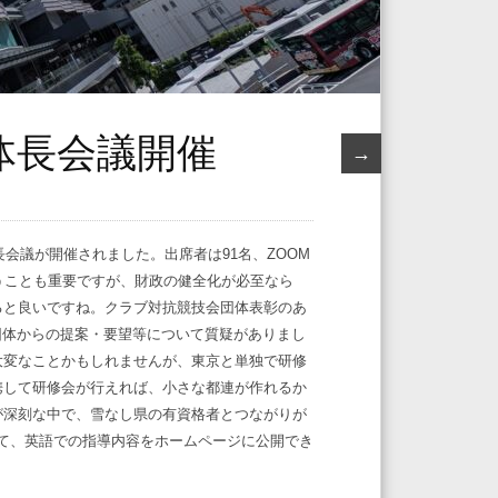
団体長会議開催
→
長会議が開催されました。出席者は91名、ZOOM
うことも重要ですが、財政の健全化が必至なら
ると良いですね。クラブ対抗競技会団体表彰のあ
加盟団体からの提案・要望等について質疑がありまし
大変なことかもしれませんが、東京と単独で研修
携して研修会が行えれば、小さな都連が作れるか
が深刻な中で、雪なし県の有資格者とつながりが
併せて、英語での指導内容をホームページに公開でき