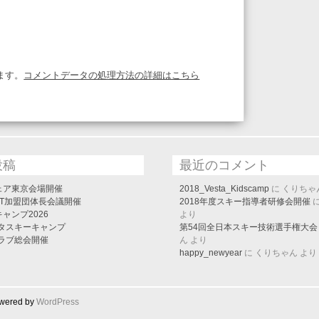
ます。
コメントデータの処理方法の詳細はこちら
投稿
最近のコメント
ェア東京会場開催
2018_Vesta_Kidscamp
に
くりちゃ
SAT加盟団体長会議開催
2018年度スキー指導者研修会開催
ャンプ2026
より
スタスキーキャンプ
第54回全日本スキー技術選手権大会
クラブ総会開催
ん
より
happy_newyear
に
くりちゃん
より
owered by
WordPress