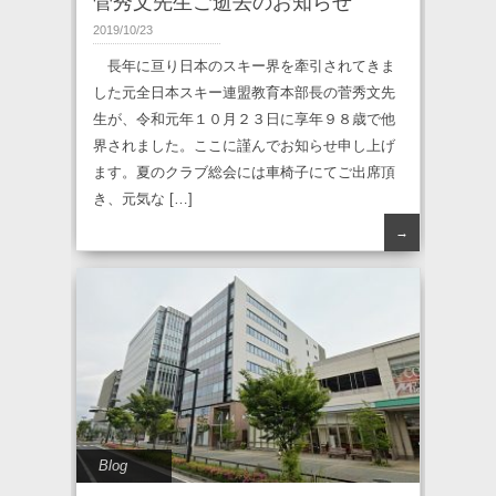
菅秀文先生ご逝去のお知らせ
2019/10/23
長年に亘り日本のスキー界を牽引されてきま
した元全日本スキー連盟教育本部長の菅秀文先
生が、令和元年１０月２３日に享年９８歳で他
界されました。ここに謹んでお知らせ申し上げ
ます。夏のクラブ総会には車椅子にてご出席頂
き、元気な […]
→
Blog