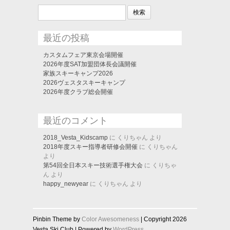
検
索:
最近の投稿
カスタムフェア東京会場開催
2026年度SAT加盟団体長会議開催
家族スキーキャンプ2026
2026ヴェスタスキーキャンプ
2026年度クラブ総会開催
最近のコメント
2018_Vesta_Kidscamp
に
くりちゃん
より
2018年度スキー指導者研修会開催
に
くりちゃん
より
第54回全日本スキー技術選手権大会
に
くりちゃ
ん
より
happy_newyear
に
くりちゃん
より
Pinbin Theme by
Color Awesomeness
| Copyright 2026
Vesta Ski Club | Powered by
WordPress