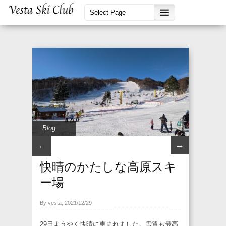
Blog
→
←
快晴のかたしな高原スキ
ー場
By vesta, 2021/12/29
29日ようやく快晴に恵まれました。雪質も最高