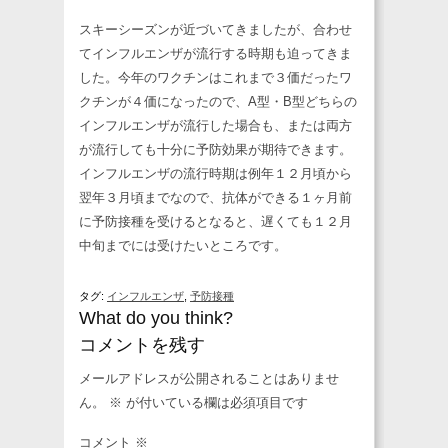
スキーシーズンが近づいてきましたが、合わせ
てインフルエンザが流行する時期も迫ってきま
した。今年のワクチンはこれまで３価だったワ
クチンが４価になったので、A型・B型どちらの
インフルエンザが流行した場合も、または両方
が流行しても十分に予防効果が期待できます。
インフルエンザの流行時期は例年１２月頃から
翌年３月頃までなので、抗体ができる１ヶ月前
に予防接種を受けるとなると、遅くても１２月
中旬までには受けたいところです。
タグ:
インフルエンザ
,
予防接種
What do you think?
コメントを残す
メールアドレスが公開されることはありませ
ん。
※
が付いている欄は必須項目です
コメント
※