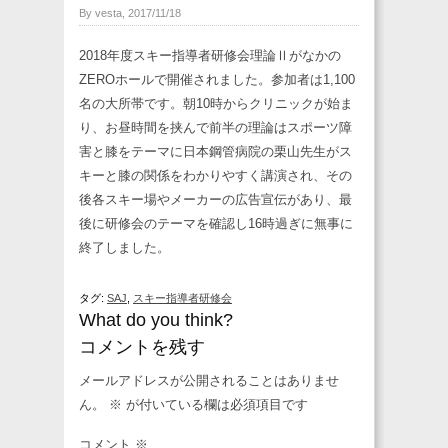
By vesta, 2017/11/18
2018年度スキー指導者研修会理論Ⅱがなかの
ZEROホールで開催されました。参加者は1,100
名の大所帯です。朝10時からクリニックが始ま
り、お昼時間を挟んで前半の理論はスポーツ障
害と膝をテーマに日本鋼管病院の栗山先生がス
キーと膝の関係をわかりやすく講演され、その
後各スキー場やメーカーの広告宣伝があり、最
後に研修会のテーマを確認し16時過ぎに無事に
終了しました。
タグ:
SAJ
,
スキー指導者研修会
What do you think?
コメントを残す
メールアドレスが公開されることはありませ
ん。
※
が付いている欄は必須項目です
コメント
※